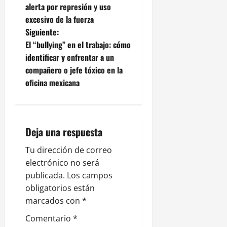
alerta por represión y uso
v
excesivo de la fuerza
e
Siguiente:
El “bullying” en el trabajo: cómo
g
identificar y enfrentar a un
compañero o jefe tóxico en la
a
oficina mexicana
c
i
Deja una respuesta
ó
Tu dirección de correo
n
electrónico no será
publicada.
Los campos
d
obligatorios están
e
marcados con
*
Comentario
*