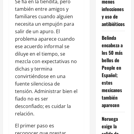
menos
Se fía en la tiendita, pero
infecciones
también entre amigos y
y uso de
familiares cuando alguien
antibióticos
necesita un empujón para
salir de un apuro. El
Belinda
problema aparece cuando
encabeza a
ese acuerdo informal se
los 50 más
diluye en el tiempo, se
bellos de
mezcla con expectativas no
People en
dichas y termina
Español;
convirtiéndose en una
estos
fuente silenciosa de
mexicanos
tensión. Administrar bien el
también
fiado no es ser
aparecen
desconfiado; es cuidar la
relación.
Noruega
El primer paso es
exige la
reconocer que prestar
salida de