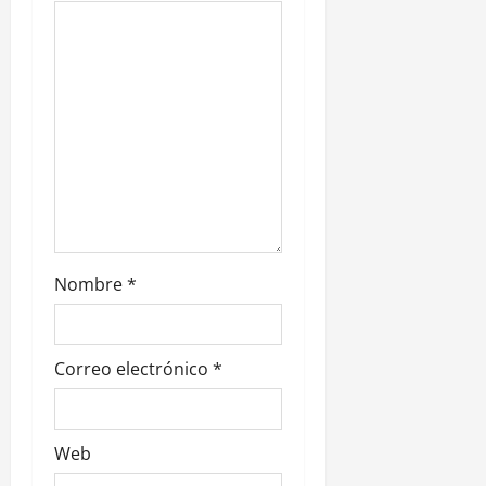
e
n
t
r
a
d
a
Nombre
*
s
Correo electrónico
*
Web