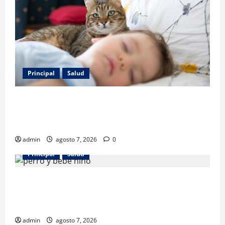
Principal
Salud
Los gatos también pueden ser terapeutas: estudio
revela beneficios para niños con discapacidades del
desarrollo
admin
agosto 7, 2026
0
Principal
Salud
¿Tener un perro ayuda a proteger la salud de los
niños? Un estudio revela menos infecciones y uso
de antibióticos
admin
agosto 7, 2026