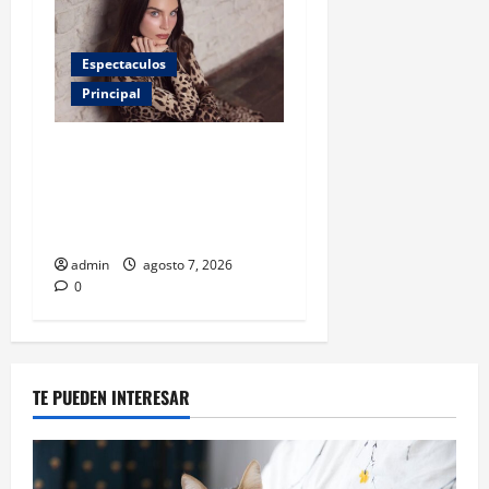
Espectaculos
Principal
Belinda encabeza a los 50
más bellos de People en
Español; estos mexicanos
también aparecen
admin
agosto 7, 2026
0
TE PUEDEN INTERESAR