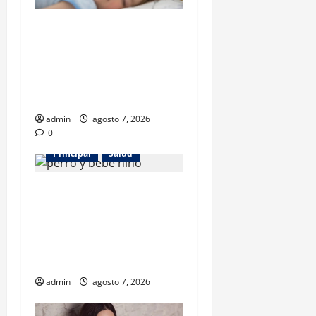
Los gatos también pueden
ser terapeutas: estudio
revela beneficios para niños
con discapacidades del
desarrollo
admin
agosto 7, 2026
0
Principal
Salud
¿Tener un perro ayuda a
proteger la salud de los
niños? Un estudio revela
menos infecciones y uso de
antibióticos
admin
agosto 7, 2026