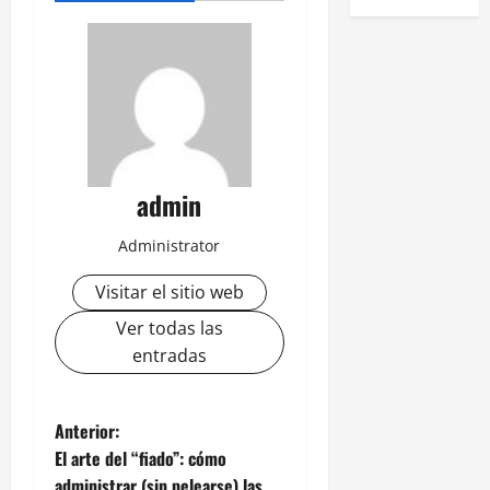
admin
Administrator
Visitar el sitio web
Ver todas las
entradas
N
Anterior:
El arte del “fiado”: cómo
a
administrar (sin pelearse) las