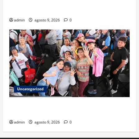
La embestida silenciosa: China acelera el dominio de
la inteligencia artificial
admin
agosto 9, 2026
0
Uncategorized
Mariela Gutiérrez: la transformación en el Edomex
se demuestra con hechos a favor de las mujeres
admin
agosto 9, 2026
0