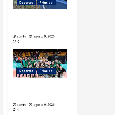
Deportes
Principal
Entre flores y mensajes,
Rosario arropa a Messi tras
la muerte de su padre
admin
agosto 9, 2026
0
Deportes
Principal
Los retos que esperan a los
atletas mexicanos rumbo a
Los Ángeles 2028
admin
agosto 9, 2026
0