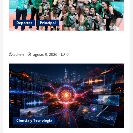
Deportes
Principal
Los retos que esperan a los atletas mexicanos
rumbo a Los Ángeles 2028
admin
agosto 9, 2026
0
Ciencia y Tecnología