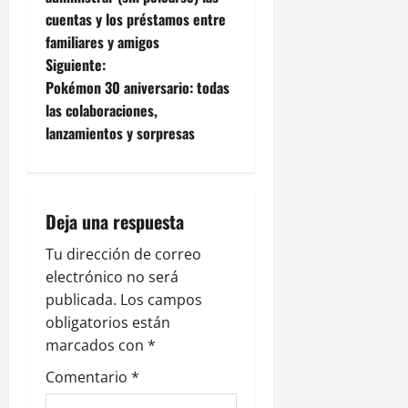
cuentas y los préstamos entre
v
familiares y amigos
e
Siguiente:
Pokémon 30 aniversario: todas
g
las colaboraciones,
lanzamientos y sorpresas
a
c
i
Deja una respuesta
ó
Tu dirección de correo
electrónico no será
n
publicada.
Los campos
obligatorios están
d
marcados con
*
e
Comentario
*