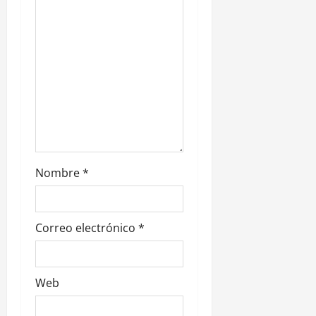
e
n
t
r
a
d
Nombre
*
a
s
Correo electrónico
*
Web