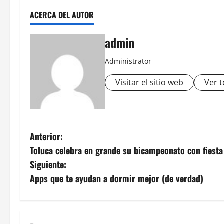
ACERCA DEL AUTOR
admin
Administrator
Visitar el sitio web
Ver t
N
Anterior:
Toluca celebra en grande su bicampeonato con fiesta
a
Siguiente:
v
Apps que te ayudan a dormir mejor (de verdad)
e
g