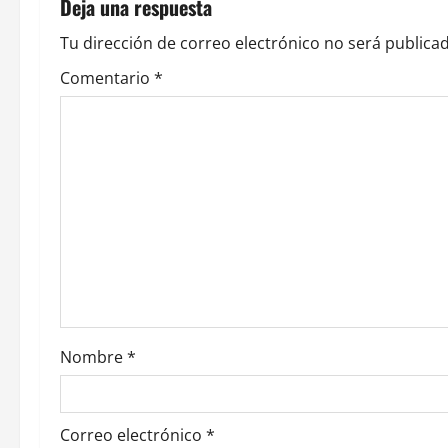
Deja una respuesta
a
Tu dirección de correo electrónico no será publicad
c
Comentario
*
i
ó
n
d
e
e
Nombre
*
n
t
Correo electrónico
*