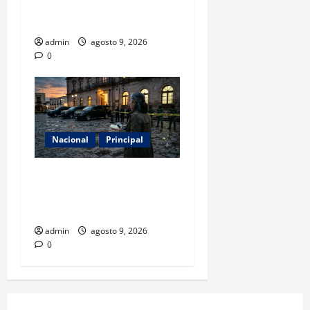
atletas mexicanos rumbo a
Los Ángeles 2028
admin
agosto 9, 2026
0
Nacional
Principal
Con 31 detenidos en el caso
Manzo, la sombra del
complot no cede
admin
agosto 9, 2026
0