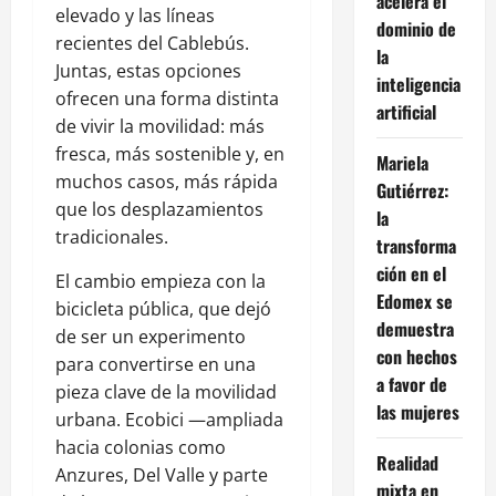
acelera el
elevado y las líneas
dominio de
recientes del Cablebús.
la
Juntas, estas opciones
inteligencia
ofrecen una forma distinta
artificial
de vivir la movilidad: más
fresca, más sostenible y, en
Mariela
muchos casos, más rápida
Gutiérrez:
que los desplazamientos
la
tradicionales.
transforma
ción en el
El cambio empieza con la
Edomex se
bicicleta pública, que dejó
demuestra
de ser un experimento
con hechos
para convertirse en una
a favor de
pieza clave de la movilidad
las mujeres
urbana. Ecobici —ampliada
hacia colonias como
Realidad
Anzures, Del Valle y parte
mixta en