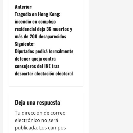
N
Anterior:
Tragedia en Hong Kong:
a
incendio en complejo
residencial deja 36 muertos y
v
más de 200 desaparecidos
e
Siguiente:
Diputados pedirá formalmente
g
detener queja contra
consejeros del INE tras
a
descartar afectación electoral
c
i
Deja una respuesta
ó
Tu dirección de correo
n
electrónico no será
publicada.
Los campos