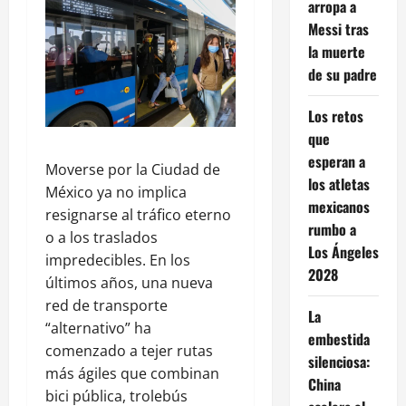
arropa a
Messi tras
la muerte
de su padre
Los retos
que
esperan a
Moverse por la Ciudad de
los atletas
México ya no implica
mexicanos
resignarse al tráfico eterno
rumbo a
o a los traslados
Los Ángeles
impredecibles. En los
2028
últimos años, una nueva
red de transporte
La
“alternativo” ha
embestida
comenzado a tejer rutas
silenciosa:
más ágiles que combinan
China
bici pública, trolebús