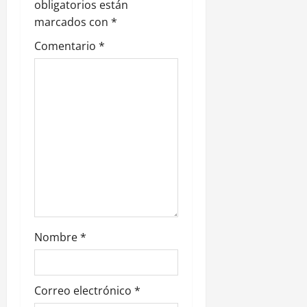
d
obligatorios están
e
marcados con
*
Comentario
*
e
n
t
r
a
d
a
Nombre
*
s
Correo electrónico
*