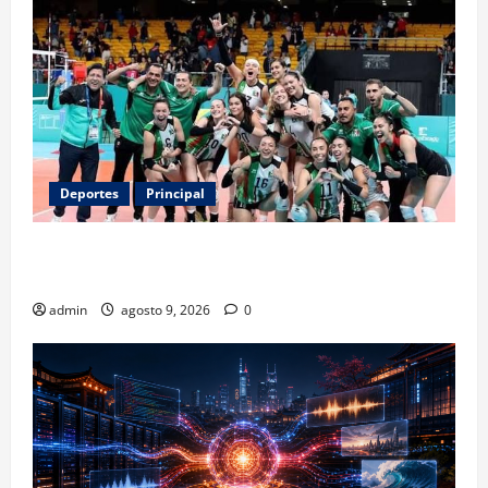
Deportes
Principal
Los retos que esperan a los atletas mexicanos
rumbo a Los Ángeles 2028
admin
agosto 9, 2026
0