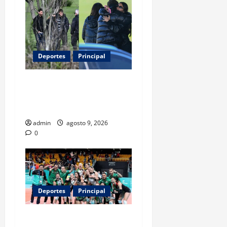
Deportes
Principal
Entre flores y mensajes,
Rosario arropa a Messi tras
la muerte de su padre
admin
agosto 9, 2026
0
Deportes
Principal
Los retos que esperan a los