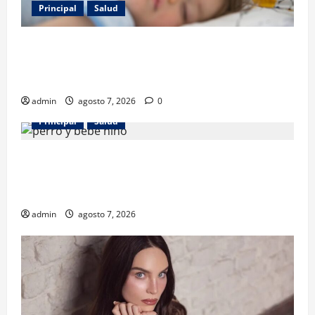
Principal
Salud
Los gatos también pueden ser terapeutas: estudio
revela beneficios para niños con discapacidades del
desarrollo
admin
agosto 7, 2026
0
Principal
Salud
¿Tener un perro ayuda a proteger la salud de los
niños? Un estudio revela menos infecciones y uso
de antibióticos
admin
agosto 7, 2026