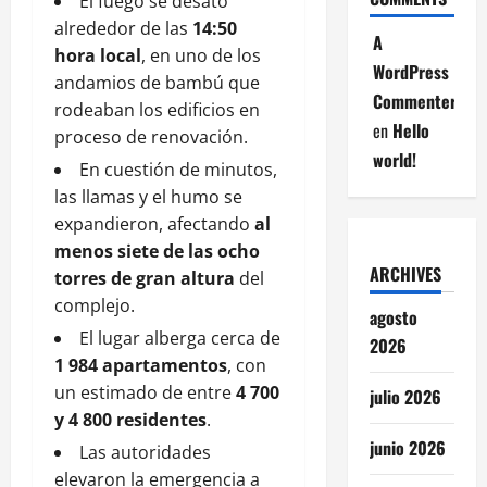
El fuego se desató
alrededor de las
14:50
A
hora local
, en uno de los
WordPress
andamios de bambú que
Commenter
rodeaban los edificios en
en
Hello
proceso de renovación.
world!
En cuestión de minutos,
las llamas y el humo se
expandieron, afectando
al
menos siete de las ocho
ARCHIVES
torres de gran altura
del
complejo.
agosto
El lugar alberga cerca de
2026
1 984 apartamentos
, con
un estimado de entre
4 700
julio 2026
y 4 800 residentes
.
junio 2026
Las autoridades
elevaron la emergencia a