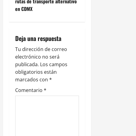
g
rutas de transporte alternativo
en CDMX
a
c
i
Deja una respuesta
ó
Tu dirección de correo
electrónico no será
n
publicada.
Los campos
obligatorios están
d
marcados con
*
e
Comentario
*
e
n
t