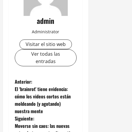
admin
Administrator
Visitar el sitio web
Ver todas las
entradas
N
Anterior:
El ‘brainrot’ tiene evidencia:
a
cómo los videos cortos están
moldeando (y agotando)
v
nuestra mente
e
Siguiente:
Moverse sin caos: las nuevas