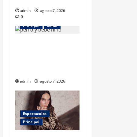
desarrollo
admin
agosto 7, 2026
0
Principal
Salud
¿Tener un perro ayuda a
proteger la salud de los
niños? Un estudio revela
menos infecciones y uso de
antibióticos
admin
agosto 7, 2026
Espectaculos
Principal