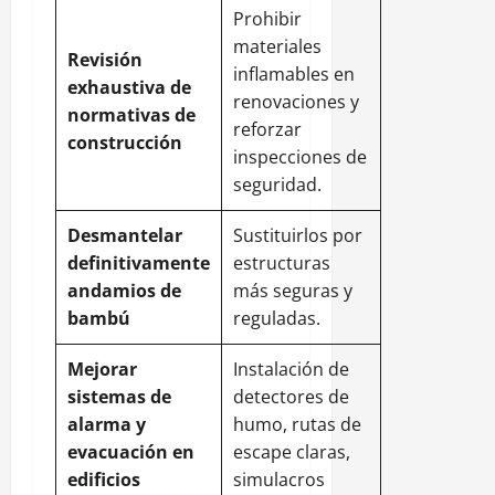
Prohibir
materiales
Revisión
inflamables en
exhaustiva de
renovaciones y
normativas de
reforzar
construcción
inspecciones de
seguridad.
Desmantelar
Sustituirlos por
definitivamente
estructuras
andamios de
más seguras y
bambú
reguladas.
Mejorar
Instalación de
sistemas de
detectores de
alarma y
humo, rutas de
evacuación en
escape claras,
edificios
simulacros