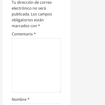
ó
Tu dirección de correo
electrónico no será
n
publicada.
Los campos
obligatorios están
d
marcados con
*
e
Comentario
*
e
n
t
r
a
d
Nombre
*
a