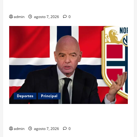
Belinda encabeza a los 50 más bellos de People en
Español; estos mexicanos también aparecen
admin
agosto 7, 2026
0
Deportes
Principal
Noruega exige la salida de Infantino y aumenta la
presión sobre FIFA
admin
agosto 7, 2026
0