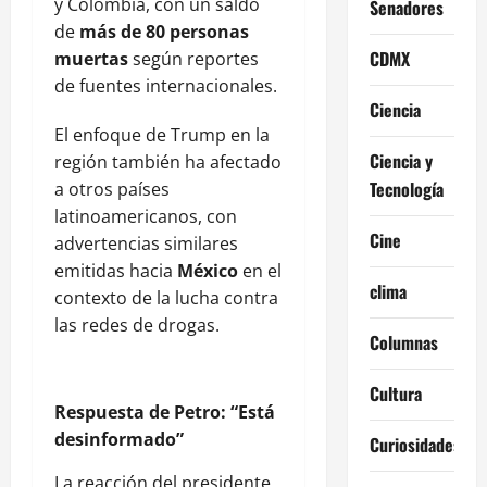
y Colombia, con un saldo
Senadores
de
más de 80 personas
CDMX
muertas
según reportes
de fuentes internacionales.
Ciencia
El enfoque de Trump en la
Ciencia y
región también ha afectado
Tecnología
a otros países
latinoamericanos, con
Cine
advertencias similares
emitidas hacia
México
en el
clima
contexto de la lucha contra
las redes de drogas.
Columnas
Cultura
Respuesta de Petro: “Está
desinformado”
Curiosidades
La reacción del presidente