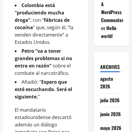
A
Colombia está
WordPress
“produciendo mucha
Commenter
droga”
, con “
fábricas de
cocaína
” que, según él, “la
en
Hello
venden directamente” a
world!
Estados Unidos.
Petro “va a tener
grandes problemas si no
entra en razón”
sobre el
ARCHIVES
combate al narcotráfico.
agosto
Añadió: “
Espero que
2026
esté escuchando. Será el
siguiente.
”
julio 2026
El mandatario
junio 2026
estadounidense descartó
además un diálogo
mayo 2026
inmediato con Petro por