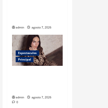
proteger la salud de los
niños? Un estudio revela
menos infecciones y uso de
antibióticos
admin
agosto 7, 2026
Espectaculos
Principal
Belinda encabeza a los 50
más bellos de People en
Español; estos mexicanos
también aparecen
admin
agosto 7, 2026
0