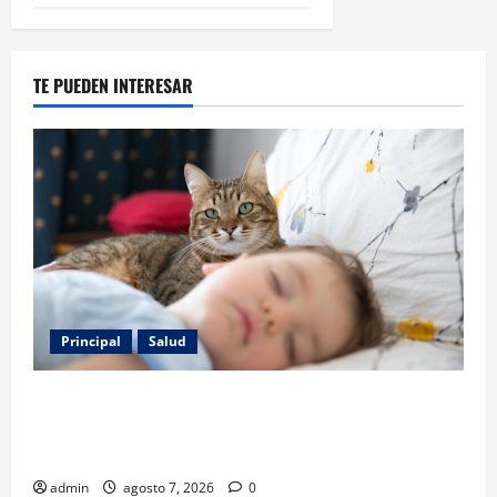
TE PUEDEN INTERESAR
Principal
Salud
Los gatos también pueden ser terapeutas: estudio
revela beneficios para niños con discapacidades del
desarrollo
admin
agosto 7, 2026
0