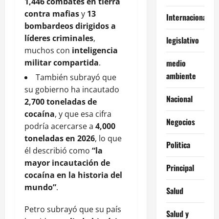
1,446 combates en tierra
contra mafias
y
13
Internacionales
bombardeos dirigidos a
líderes criminales
,
legislativo
muchos con
inteligencia
militar compartida
.
medio
ambiente
También subrayó que
su gobierno ha incautado
Nacional
2,700 toneladas de
cocaína
, y que esa cifra
Negocios
podría acercarse a
4,000
toneladas en 2026
, lo que
Politica
él describió como
“la
mayor incautación de
Principal
cocaína en la historia del
mundo”
.
Salud
Petro subrayó que su país
Salud y