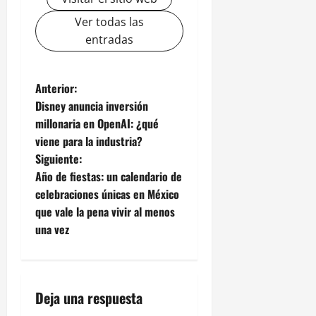
Ver todas las
entradas
N
Anterior:
Disney anuncia inversión
a
millonaria en OpenAI: ¿qué
viene para la industria?
v
Siguiente:
e
Año de fiestas: un calendario de
celebraciones únicas en México
g
que vale la pena vivir al menos
una vez
a
c
i
Deja una respuesta