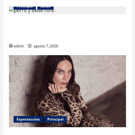
Principal
Salud
¿Tener un perro ayuda a proteger la salud de los
niños? Un estudio revela menos infecciones y uso
de antibióticos
admin
agosto 7, 2026
Espectaculos
Principal