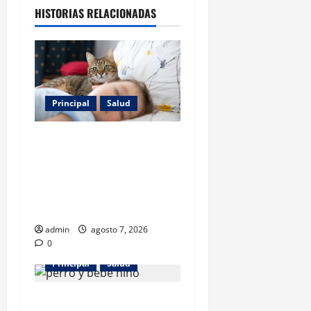
HISTORIAS RELACIONADAS
Principal
Salud
Los gatos también pueden
ser terapeutas: estudio
revela beneficios para niños
con discapacidades del
desarrollo
admin
agosto 7, 2026
0
Principal
Salud
¿Tener un perro ayuda a