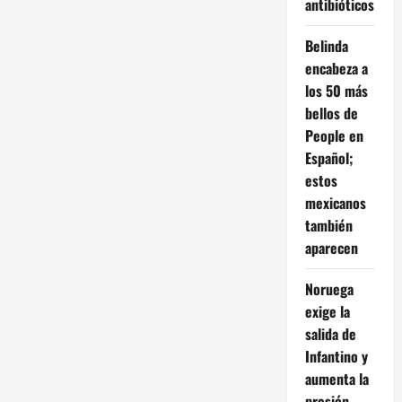
antibióticos
principio
constitucional
de
no
Belinda
retroactividad
encabeza a
los 50 más
bellos de
People en
Español;
estos
mexicanos
también
aparecen
Noruega
exige la
salida de
Infantino y
aumenta la
presión