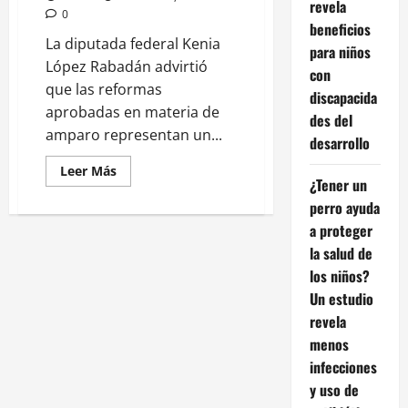
revela
0
beneficios
La diputada federal Kenia
para niños
López Rabadán advirtió
con
que las reformas
discapacida
aprobadas en materia de
des del
amparo representan un...
desarrollo
Leer
Leer Más
más
¿Tener un
acerca
perro ayuda
de
Kenia
a proteger
López
Rabadán
la salud de
advierte
que
los niños?
las
Un estudio
reformas
al
revela
amparo
debilitan
menos
esta
figura
infecciones
y
violan
y uso de
el