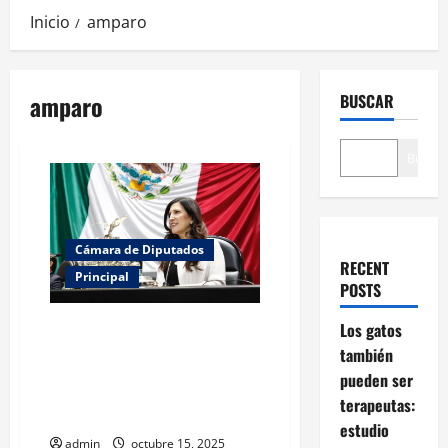
Inicio
amparo
amparo
BUSCAR
Buscar
Cámara de Diputados
RECENT
Principal
POSTS
Kenia López Rabadán advierte
Los gatos
que las reformas al amparo
también
debilitan esta figura y violan el
pueden ser
principio constitucional de no
terapeutas:
retroactividad
estudio
admin
octubre 15, 2025