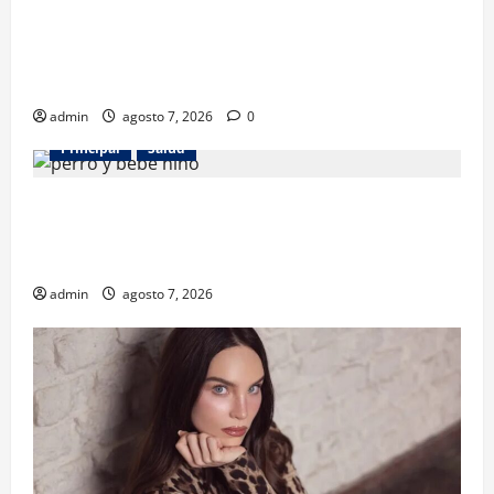
Los gatos también pueden ser terapeutas: estudio
revela beneficios para niños con discapacidades del
desarrollo
admin
agosto 7, 2026
0
Principal
Salud
¿Tener un perro ayuda a proteger la salud de los
niños? Un estudio revela menos infecciones y uso
de antibióticos
admin
agosto 7, 2026