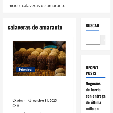
Inicio
calaveras de amaranto
calaveras de amaranto
BUSCAR
Buscar
RECENT
Principal
POSTS
Calaveras de amaranto, un
Negocios
vínculo entre la gastronomía y
de barrio
la cultura prehispánica
con entrega
admin
octubre 31, 2025
de última
0
milla en