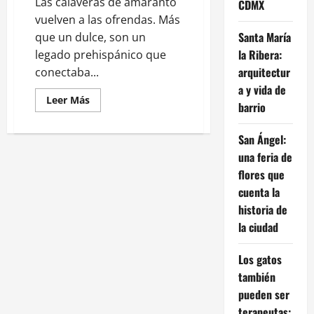
Las calaveras de amaranto
CDMX
vuelven a las ofrendas. Más
Santa María
que un dulce, son un
la Ribera:
legado prehispánico que
arquitectur
conectaba...
a y vida de
Leer
Leer Más
barrio
más
acerca
de
San Ángel:
Calaveras
de
una feria de
amaranto,
un
flores que
vínculo
entre
cuenta la
la
gastronomía
historia de
y
la ciudad
la
cultura
prehispánica
Los gatos
también
pueden ser
terapeutas: