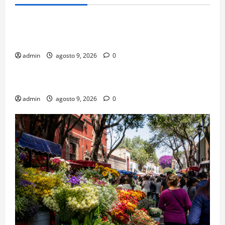
Negocios
Negocios de barrio con entrega de última milla en
CDMX
admin
agosto 9, 2026
0
Turismo
Santa María la Ribera: arquitectura y vida de barrio
admin
agosto 9, 2026
0