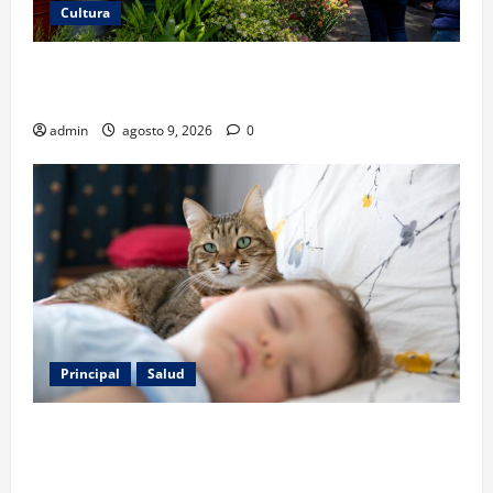
Cultura
San Ángel: una feria de flores que cuenta la historia
de la ciudad
admin
agosto 9, 2026
0
Principal
Salud
Los gatos también pueden ser terapeutas: estudio
revela beneficios para niños con discapacidades del
desarrollo