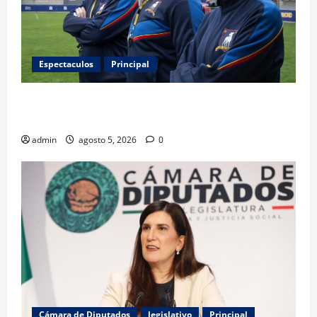
Espectaculos
Principal
Ted Lasso regresa con el nuevo equipo femenil del
AFC Richmond
admin
agosto 5, 2026
0
Cámara de Diputados
legislativo
Principal