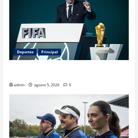
Deportes
Principal
Infantino y el Mundial 2030: ¿una jugada para
seguir en FIFA?
admin
agosto 5, 2026
0