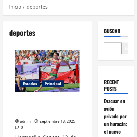
Inicio
deportes
deportes
BUSCAR
Buscar
RECENT
Estados
Principal
POSTS
México pone la mira en el podio:
Evacuar en
Édgar Rivera listo para saltar en
avión
Japón
privado por
admin
septiembre 13, 2025
un huracán:
0
el nuevo