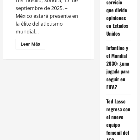
Hermosillo, Sonora, 13 de
servicio
septiembre de 2025. –
que divide
México estará presente en
opiniones
la élite del atletismo
en Estados
mundial...
Unidos
Leer
Leer Más
Infantino y
más
acerca
el Mundial
de
México
2030: ¿una
pone
la
jugada para
mira
seguir en
en
el
FIFA?
podio:
Édgar
Rivera
listo
Ted Lasso
para
regresa con
saltar
en
el nuevo
Japón
equipo
femenil del