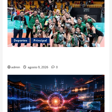
Deportes
Principal
Los retos que esperan a los atletas mexicanos
rumbo a Los Ángeles 2028
admin
agosto 9, 2026
0