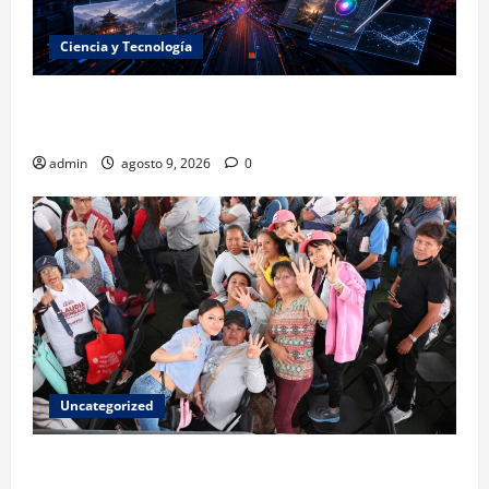
Ciencia y Tecnología
La embestida silenciosa: China acelera el dominio de
la inteligencia artificial
admin
agosto 9, 2026
0
Uncategorized
Mariela Gutiérrez: la transformación en el Edomex