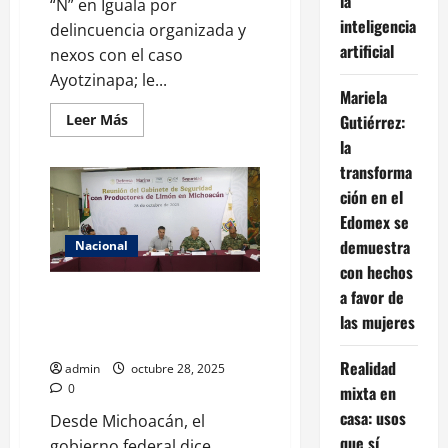
la
“N” en Iguala por
inteligencia
delincuencia organizada y
artificial
nexos con el caso
Ayotzinapa; le...
Mariela
Leer
Leer Más
Gutiérrez:
más
la
acerca
de
transforma
Cae
en
ción en el
Iguala
jefe
Edomex se
de
Tránsito
demuestra
Nacional
vinculado
con hechos
a
la
a favor de
Gabinete de seguridad llega a
desaparición
de
Apatzingán tras asesinato de
las mujeres
Ayotzinapa
líder limonero
Realidad
admin
octubre 28, 2025
0
mixta en
casa: usos
Desde Michoacán, el
que sí
gobierno federal dice