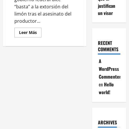
justifican
“basta” a la extorsión del
un visor
limón tras el asesinato del
productor...
Leer
Leer Más
más
acerca
RECENT
de
Gabinete
COMMENTS
de
seguridad
llega
A
a
WordPress
Apatzingán
tras
Commenter
asesinato
de
en
Hello
líder
limonero
world!
ARCHIVES