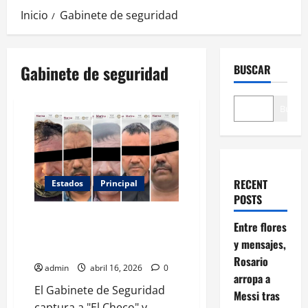
Inicio
Gabinete de seguridad
Gabinete de seguridad
BUSCAR
Buscar
RECENT
Estados
Principal
POSTS
Detienen a cinco integrantes de
Entre flores
Los Chapitos con armamento
y mensajes,
pesado en Sinaloa
Rosario
admin
abril 16, 2026
0
arropa a
El Gabinete de Seguridad
Messi tras
captura a "El Checo" y