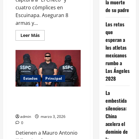
la muerte
cuatro cómplices en
de su padre
Escuinapa. Aseguran 8
armas y...
Los retos
que
Leer
Leer Más
esperan a
más
acerca
los atletas
de
Detienen
mexicanos
a
cinco
rumbo a
integrantes
de
Los Ángeles
Los
2028
Chapitos
Estados
Principal
con
armamento
pesado
La
Cae en Iguala jefe de Tránsito
en
embestida
Sinaloa
vinculado a la desaparición de
Ayotzinapa
silenciosa:
China
admin
marzo 3, 2026
0
acelera el
dominio de
Detienen a Mauro Antonio