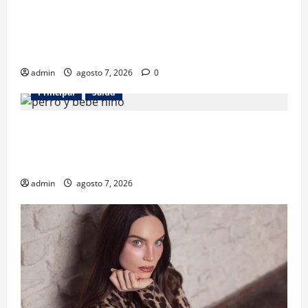
Los gatos también pueden ser terapeutas: estudio
revela beneficios para niños con discapacidades del
desarrollo
admin
agosto 7, 2026
0
Principal
Salud
¿Tener un perro ayuda a proteger la salud de los
niños? Un estudio revela menos infecciones y uso
de antibióticos
admin
agosto 7, 2026