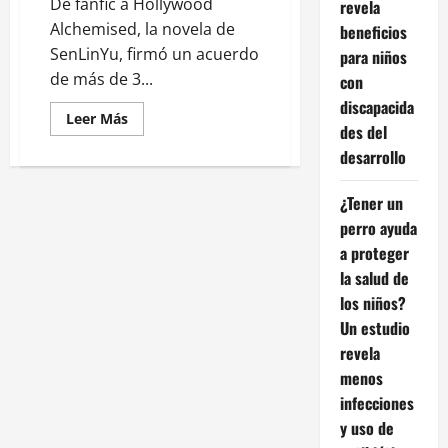
De fanfic a Hollywood
revela
Alchemised, la novela de
beneficios
SenLinYu, firmó un acuerdo
para niños
de más de 3...
con
discapacida
Leer
Leer Más
des del
más
acerca
desarrollo
de
De
fanfic
¿Tener un
de
Harry
perro ayuda
Potter
a
a proteger
Hollywood:
todo
la salud de
sobre
Alchemised
los niños?
Un estudio
revela
menos
infecciones
y uso de