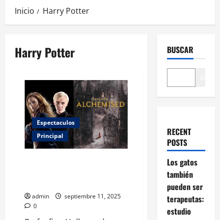
Inicio
Harry Potter
Harry Potter
BUSCAR
Buscar
Espectaculos
RECENT
Principal
POSTS
De fanfic de Harry Potter a
Los gatos
Hollywood: todo sobre
también
Alchemised
pueden ser
admin
septiembre 11, 2025
terapeutas:
0
estudio