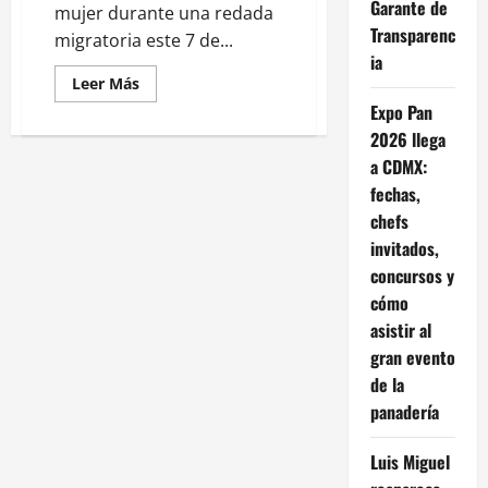
Garante de
mujer durante una redada
Transparenc
migratoria este 7 de...
ia
Leer
Leer Más
más
Expo Pan
acerca
de
2026 llega
Así
ocurrió
a CDMX:
el
tiroteo
fechas,
en
chefs
Minneapolis
durante
invitados,
una
redada
concursos y
migrante
cómo
asistir al
gran evento
de la
panadería
Luis Miguel