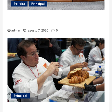
Politica
Principal
Fiscalizarán presupuesto judicial con nueva
Autoridad Garante de Transparencia
admin
agosto 7, 2026
0
Principal
Expo Pan 2026 llega a CDMX: fechas, chefs