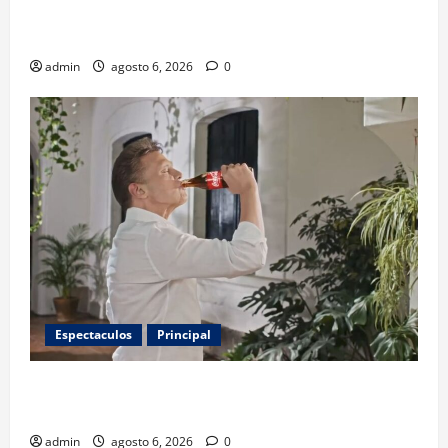
invitados, concursos y cómo asistir al gran evento
de la panadería
admin
agosto 6, 2026
0
Espectaculos
Principal
Luis Miguel reaparece en comercial tras meses
alejado de los escenarios
admin
agosto 6, 2026
0