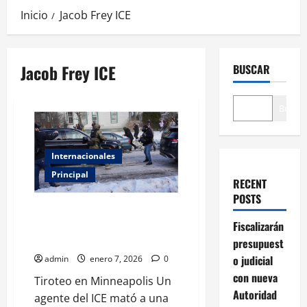
Inicio
Jacob Frey ICE
Jacob Frey ICE
BUSCAR
Buscar
Internacionales
Principal
RECENT
POSTS
Así ocurrió el tiroteo en
Minneapolis durante una redada
Fiscalizarán
migrante
presupuest
o judicial
admin
enero 7, 2026
0
con nueva
Tiroteo en Minneapolis Un
Autoridad
agente del ICE mató a una