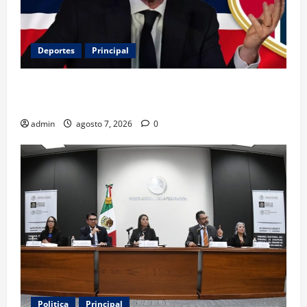
Deportes
Principal
Noruega exige la salida de Infantino y aumenta la
presión sobre FIFA
admin
agosto 7, 2026
0
Politica
Principal