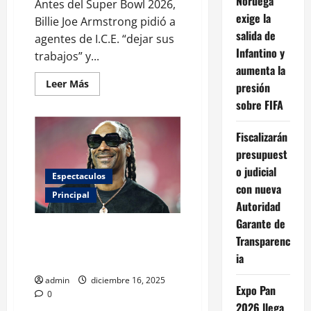
Noruega
Antes del Super Bowl 2026,
exige la
Billie Joe Armstrong pidió a
salida de
agentes de I.C.E. “dejar sus
Infantino y
trabajos” y...
aumenta la
Leer
Leer Más
presión
más
acerca
sobre FIFA
de
Green
Day
Fiscalizarán
sacude
la
presupuest
previa
o judicial
del
Espectaculos
Super
con nueva
Bowl
Principal
2026
Autoridad
con
un
Garante de
fuerte
Snoop Dogg será la estrella del
mensaje
Transparenc
show de medio tiempo navideño
político.
ia
de la NFL
admin
diciembre 16, 2025
Expo Pan
0
2026 llega