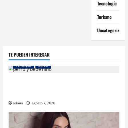
Tecnología
Turismo
Uncategorized
TE PUEDEN INTERESAR
Principal
Salud
¿Tener un perro ayuda a proteger la salud de los
niños? Un estudio revela menos infecciones y uso
de antibióticos
admin
agosto 7, 2026