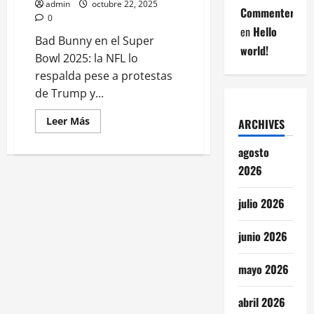
admin
octubre 22, 2025
Commenter
0
en
Hello
Bad Bunny en el Super
world!
Bowl 2025: la NFL lo
respalda pese a protestas
de Trump y...
Leer
Leer Más
ARCHIVES
más
acerca
de
agosto
NFL
2026
respalda
a
Bad
Bunny
julio 2026
en
show
del
junio 2026
Super
Bowl
pese
a
mayo 2026
protestas
de
Trump
abril 2026
y