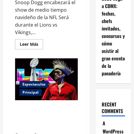
Snoop Dogg encabezará el
a CDMX:
show de medio tiempo
fechas,
navideño de la NFL Será
chefs
durante el Lions vs
invitados,
Vikings,...
concursos y
cómo
Leer
Leer Más
más
asistir al
acerca
de
gran evento
Snoop
Dogg
de la
será
panadería
la
estrella
del
Espectaculos
show
de
Principal
medio
tiempo
navideño
RECENT
de
NFL respalda a Bad Bunny en
COMMENTS
la
show del Super Bowl pese a
NFL
protestas de Trump y
A
simpatizantes MAGA
WordPress