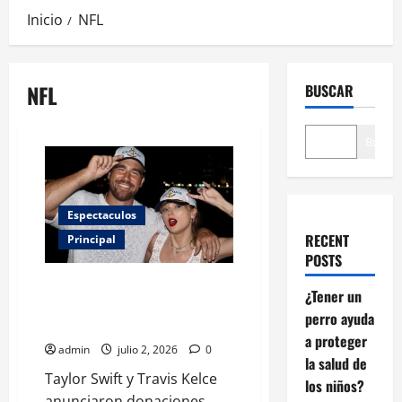
Inicio
NFL
NFL
BUSCAR
Buscar
Espectaculos
RECENT
Principal
POSTS
Taylor Swift y Travis Kelce
¿Tener un
sorprenden con millonaria
perro ayuda
donación antes de su boda
a proteger
admin
julio 2, 2026
0
la salud de
Taylor Swift y Travis Kelce
los niños?
anunciaron donaciones