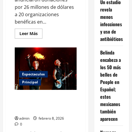
Un estudio
por 26 millones de dólares
revela
a 20 organizaciones
menos
benéficas en...
infecciones
y uso de
Leer
Leer Más
más
antibióticos
acerca
de
Taylor
Belinda
Swift
y
encabeza a
Travis
Kelce
los 50 más
sorprenden
bellos de
con
Espectaculos
millonaria
People en
Principal
donación
antes
Español;
de
su
estos
Green Day sacude la previa del
boda
Super Bowl 2026 con un fuerte
mexicanos
mensaje político.
también
aparecen
admin
febrero 8, 2026
0