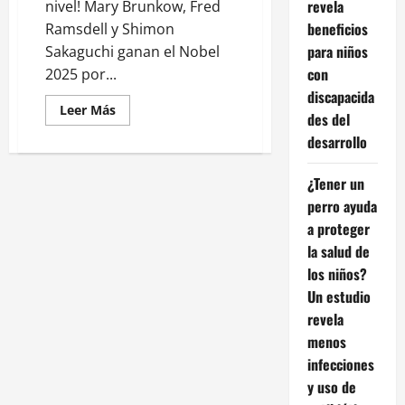
revela
nivel! Mary Brunkow, Fred
beneficios
Ramsdell y Shimon
para niños
Sakaguchi ganan el Nobel
con
2025 por...
discapacida
Leer
Leer Más
des del
más
acerca
desarrollo
de
Estados
Unidos
¿Tener un
y
Japón
perro ayuda
conquistan
el
a proteger
Premio
Nobel
la salud de
de
los niños?
Medicina
2025
Un estudio
revela
menos
infecciones
y uso de