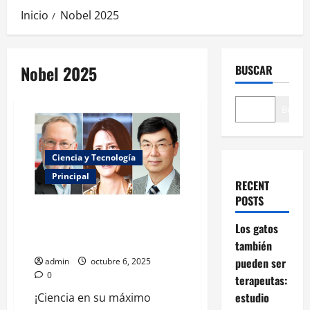
Inicio
Nobel 2025
Nobel 2025
BUSCAR
Buscar
Ciencia y Tecnología
Principal
RECENT
POSTS
Estados Unidos y Japón
conquistan el Premio Nobel de
Los gatos
Medicina 2025
también
pueden ser
admin
octubre 6, 2025
0
terapeutas:
estudio
¡Ciencia en su máximo