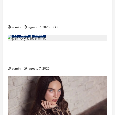
Los gatos también pueden ser terapeutas: estudio
revela beneficios para niños con discapacidades del
desarrollo
admin
agosto 7, 2026
0
Principal
Salud
¿Tener un perro ayuda a proteger la salud de los
niños? Un estudio revela menos infecciones y uso
de antibióticos
admin
agosto 7, 2026