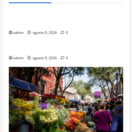
Negocios
Negocios de barrio con entrega de última milla en
CDMX
admin
agosto 9, 2026
0
Turismo
Santa María la Ribera: arquitectura y vida de barrio
admin
agosto 9, 2026
0