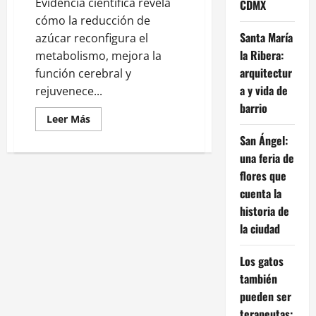
Evidencia científica revela
CDMX
cómo la reducción de
Santa María
azúcar reconfigura el
la Ribera:
metabolismo, mejora la
arquitectur
función cerebral y
a y vida de
rejuvenece...
barrio
Leer
Leer Más
más
acerca
San Ángel:
de
una feria de
Vida
sin
flores que
azúcar:
7
cuenta la
transformaciones
corporales
historia de
en
30
la ciudad
días
según
la
Los gatos
ciencia
también
pueden ser
terapeutas: