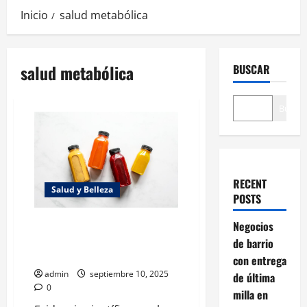
Inicio
salud metabólica
salud metabólica
BUSCAR
Buscar
RECENT
Salud y Belleza
POSTS
Vida sin azúcar: 7
Negocios
transformaciones corporales en
de barrio
30 días según la ciencia
con entrega
admin
septiembre 10, 2025
de última
0
milla en