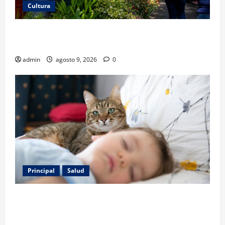
Cultura
San Ángel: una feria de flores que cuenta la historia
de la ciudad
admin
agosto 9, 2026
0
Principal
Salud
Los gatos también pueden ser terapeutas: estudio
revela beneficios para niños con discapacidades del
desarrollo