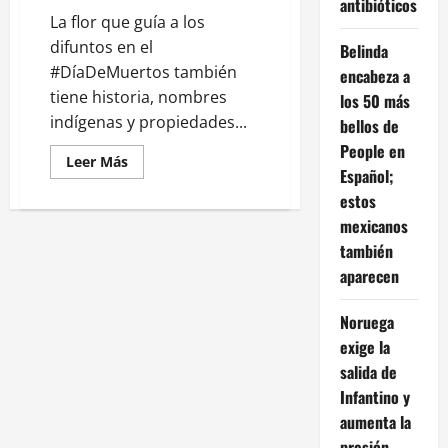
antibióticos
La flor que guía a los
difuntos en el
Belinda
#DíaDeMuertos también
encabeza a
tiene historia, nombres
los 50 más
indígenas y propiedades...
bellos de
People en
Leer
Leer Más
Español;
más
acerca
estos
de
Cempasúchil:
mexicanos
el
significado
también
detrás
de
aparecen
la
flor
más
Noruega
emblemática
del
exige la
Día
salida de
de
Muertos
Infantino y
aumenta la
presión