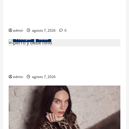
Los gatos también pueden ser terapeutas: estudio
revela beneficios para niños con discapacidades del
desarrollo
admin
agosto 7, 2026
0
Principal
Salud
¿Tener un perro ayuda a proteger la salud de los
niños? Un estudio revela menos infecciones y uso
de antibióticos
admin
agosto 7, 2026