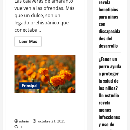
Las calaveras de amaranto
revela
vuelven a las ofrendas. Más
beneficios
que un dulce, son un
para niños
legado prehispánico que
con
conectaba...
discapacida
des del
Leer
Leer Más
desarrollo
más
acerca
de
Calaveras
¿Tener un
de
amaranto,
perro ayuda
un
a proteger
vínculo
entre
la salud de
la
gastronomía
Principal
los niños?
y
la
Un estudio
cultura
Cempasúchil: el significado
revela
prehispánica
detrás de la flor más
menos
emblemática del Día de Muertos
infecciones
admin
octubre 21, 2025
y uso de
0