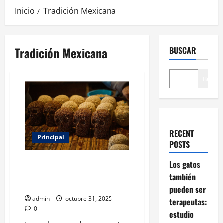
Inicio
Tradición Mexicana
Tradición Mexicana
BUSCAR
Buscar
RECENT
Principal
POSTS
Calaveras de amaranto, un
Los gatos
vínculo entre la gastronomía y
también
la cultura prehispánica
pueden ser
admin
octubre 31, 2025
terapeutas:
0
estudio