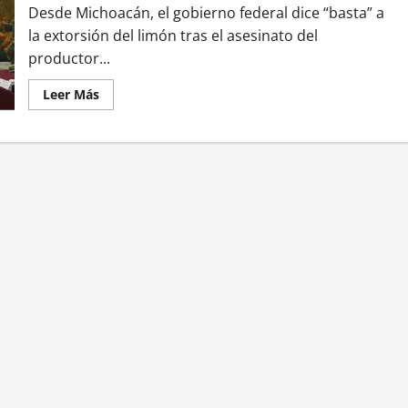
para
Desde Michoacán, el gobierno federal dice “basta” a
‘Los
Cabrera’
la extorsión del limón tras el asesinato del
productor...
Leer
Leer Más
más
acerca
de
Gabinete
de
seguridad
llega
a
Apatzingán
tras
asesinato
de
líder
limonero