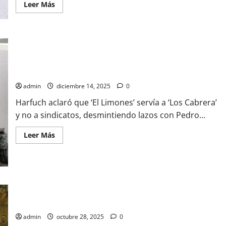
Leer
Leer Más
más
acerca
de
Causa
indignación
posible
beneficio
a
Harfuch descarta nexo entre ‘El Limones’ y CATEM; operaba
«Pucho»
para ‘Los Cabrera’
Lozano;
busca
admin
diciembre 14, 2025
0
Fiscalía
convertirlo
Harfuch aclaró que ‘El Limones’ servía a ‘Los Cabrera’
en
informante
y no a sindicatos, desmintiendo lazos con Pedro...
en
caso
«La
Leer
Leer Más
Tía
más
Paty»
acerca
de
Harfuch
descarta
nexo
entre
‘El
Gabinete de seguridad llega a Apatzingán tras asesinato de
Limones’
líder limonero
y
CATEM;
admin
octubre 28, 2025
0
operaba