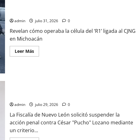
Revelan cómo operaba la célula del ‘R1’ ligada al CJNG en
Michoacán
admin
julio 31, 2026
0
Revelan cómo operaba la célula del ‘R1’ ligada al CJNG
en Michoacán
Leer
Leer Más
más
acerca
de
Revelan
cómo
operaba
la
célula
Causa indignación posible beneficio a «Pucho» Lozano; busca
del
‘R1’
Fiscalía convertirlo en informante en caso «La Tía Paty»
ligada
al
admin
julio 29, 2026
0
CJNG
en
La Fiscalía de Nuevo León solicitó suspender la
Michoacán
acción penal contra César "Pucho" Lozano mediante
un criterio...